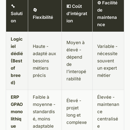
⚙️ Facilité
🔧
💶 Coût
🔄
de
Soluti
d'intégrat
Flexibilité
maintena
on
ion
nce
Logic
Moyen à
iel
Haute -
Variable -
élevé -
dédié
adapté aux
nécessite
dépend
(Best
besoins
souvent
de
of
métiers
un expert
l’interopé
bree
précis
métier
rabilité
d)
ERP
Faible à
Élevée -
Élevé -
GPAO
moyenne -
maintenan
projet
mono
standardis
ce
long et
lithiq
é, moins
centralisé
complexe
ue
adaptable
e