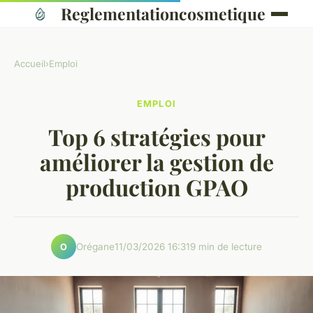
Reglementationcosmetique
Accueil
›
Emploi
EMPLOI
Top 6 stratégies pour
améliorer la gestion de
production GPAO
Orégane
11/03/2026 16:31
9 min de lecture
O