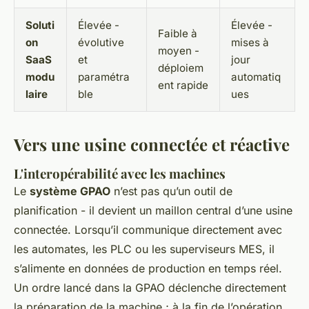
Soluti
Élevée -
Élevée -
Faible à
on
évolutive
mises à
moyen -
SaaS
et
jour
déploiem
modu
paramétra
automatiq
ent rapide
laire
ble
ues
Vers une usine connectée et réactive
L'interopérabilité avec les machines
Le
système GPAO
n’est pas qu’un outil de
planification - il devient un maillon central d’une usine
connectée. Lorsqu’il communique directement avec
les automates, les PLC ou les superviseurs MES, il
s’alimente en données de production en temps réel.
Un ordre lancé dans la GPAO déclenche directement
la préparation de la machine ; à la fin de l’opération,