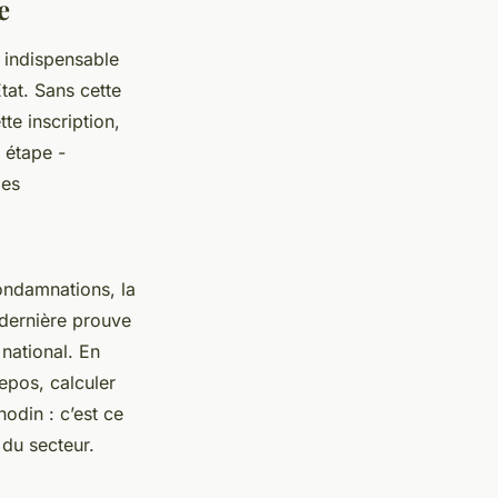
e
n indispensable
État. Sans cette
tte inscription,
 étape -
les
ondamnations, la
e dernière prouve
national. En
repos, calculer
odin : c’est ce
 du secteur.