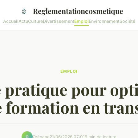
Reglementationcosmetique
Accueil
Actu
Culture
Divertissement
Emploi
Environnement
Société
EMPLOI
 pratique pour opt
e formation en tran
Orégane
21/06/2026 07:01
9 min de lecture
O