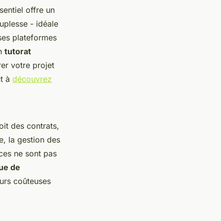
entiel offre un
uplesse - idéale
uses plateformes
un
tutorat
er votre projet
nt à
découvrez
oit des contrats,
re, la gestion des
ces ne sont pas
que de
reurs coûteuses