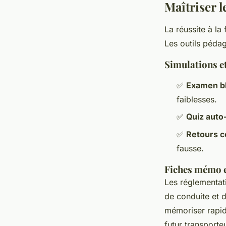
Maîtriser 
La réussite à la
Les outils pédago
Simulations e
✅
Examen b
faiblesses.
✅
Quiz auto-
✅
Retours 
fausse.
Fiches mémo e
Les réglementat
de conduite et 
mémoriser rapid
futur transporte