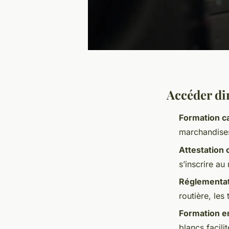
Accéder dir
Formation c
marchandises
Attestation 
s’inscrire au
Réglementat
routière, le
Formation en
blancs facili