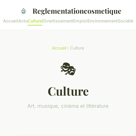
Reglementationcosmetique
Accueil
Actu
Culture
Divertissement
Emploi
Environnement
Société
Accueil
› Culture
🎭
Culture
Art, musique, cinéma et littérature