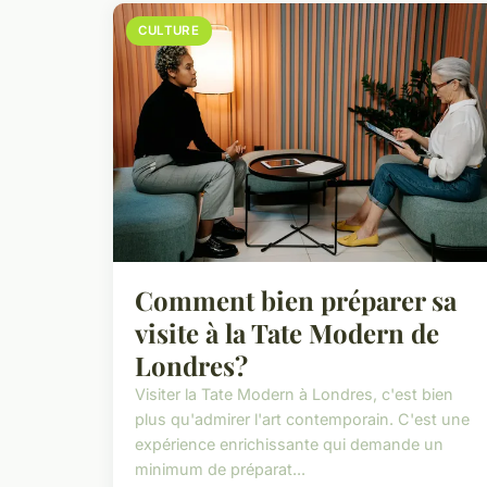
CULTURE
Comment bien préparer sa
visite à la Tate Modern de
Londres?
Visiter la Tate Modern à Londres, c'est bien
plus qu'admirer l'art contemporain. C'est une
expérience enrichissante qui demande un
minimum de préparat...