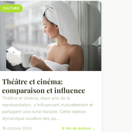
CULTURE
Théâtre et cinéma:
comparaison et influence
Théâtre et cinéma, deux arts de la
représentation, s'influencent mutuellement et
partagent une riche histoire. Cette relation
dynamique soulève des qu...
18 octobre 2024
9 min de lecture →