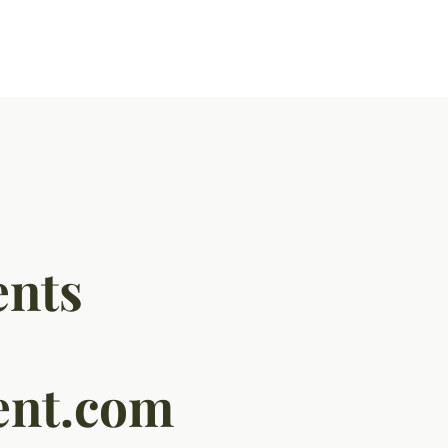
ents
ent.com