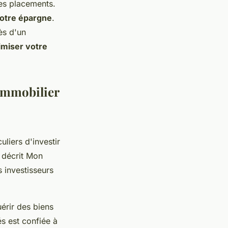
des placements.
votre épargne
.
ès d'un
imiser votre
Immobilier
uliers d'investir
e décrit Mon
 investisseurs
érir des biens
s est confiée à