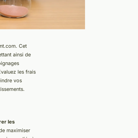
nt.com. Cet
ttant ainsi de
oignages
valuez les frais
eindre vos
tissements.
er les
 de maximiser