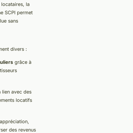
locataires, la
une SCPI permet
alue sans
ment divers :
uliers
grâce à
tisseurs
 lien avec des
ements locatifs
'appréciation,
erser des revenus