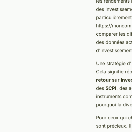
les rendements m
des investisseme
particulièremen
https://moncomp
comparer les dif
des données actu
d'investissemen
Une stratégie d'
Cela signifie ré
retour sur inv
des
SCPI
, des a
instruments com
pourquoi la dive
Pour ceux qui ch
sont précieux. I