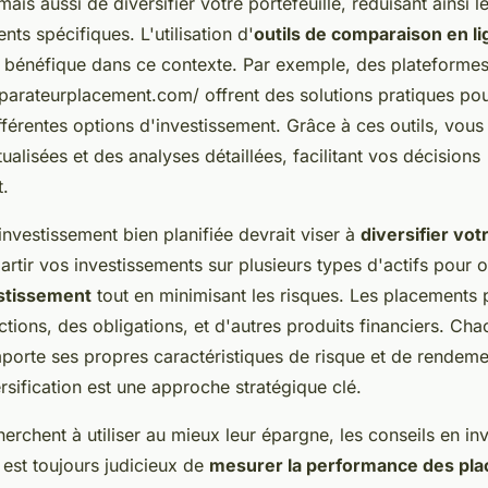
ais aussi de diversifier votre portefeuille, réduisant ainsi le
nts spécifiques. L'utilisation d'
outils de comparaison en l
t bénéfique dans ce contexte. Par exemple, des plateform
arateurplacement.com/ offrent des solutions pratiques pou
férentes options d'investissement. Grâce à ces outils, vou
alisées et des analyses détaillées, facilitant vos décisions
t.
investissement bien planifiée devrait viser à
diversifier vot
partir vos investissements sur plusieurs types d'actifs pour o
estissement
tout en minimisant les risques. Les placements 
ctions, des obligations, et d'autres produits financiers. Ch
porte ses propres caractéristiques de risque et de rendemen
rsification est une approche stratégique clé.
erchent à utiliser au mieux leur épargne, les conseils en in
l est toujours judicieux de
mesurer la performance des pl