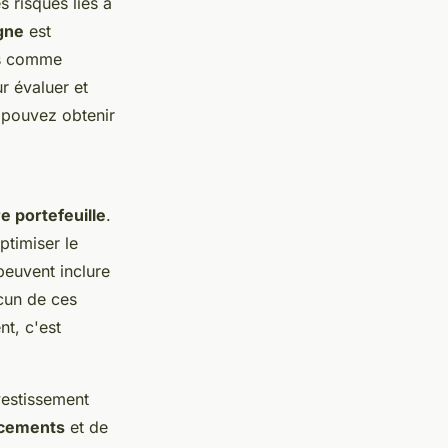
s risques liés à
igne
est
es comme
r évaluer et
s pouvez obtenir
re portefeuille
.
ptimiser le
peuvent inclure
acun de ces
t, c'est
vestissement
acements
et de