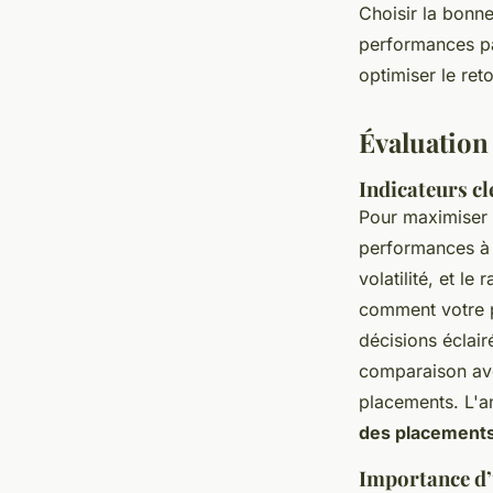
Choisir la bonne 
performances pa
optimiser le ret
Évaluation 
Indicateurs c
Pour maximiser
performances à l
volatilité, et l
comment votre p
décisions éclai
comparaison ave
placements. L'a
des placement
Importance d’u