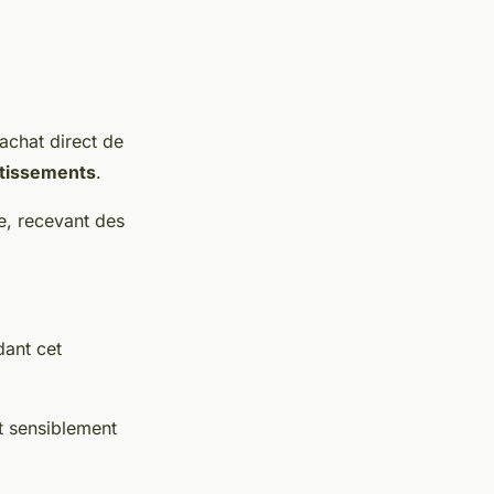
'achat direct de
stissements
.
ne, recevant des
ant cet
nt sensiblement