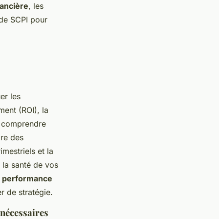
nancière
, les
 de SCPI pour
uer les
ment (ROI), la
de comprendre
dre des
mestriels et la
 la santé de vos
a performance
er de stratégie.
 nécessaires