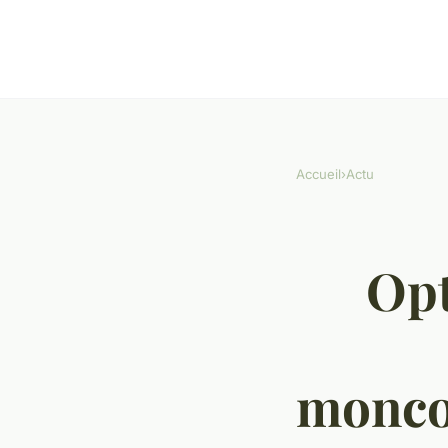
Accueil
›
Actu
Opt
monco