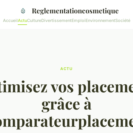
Reglementationcosmetique
Accueil
Actu
Culture
Divertissement
Emploi
Environnement
Société
ACTU
imisez vos placem
grâce à
mparateurplacem